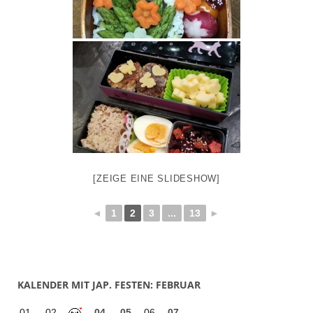
[ZEIGE EINE SLIDESHOW]
◄
1
2
3
...
13
►
KALENDER MIT JAP. FESTEN: FEBRUAR
01
02
04
05
06
07