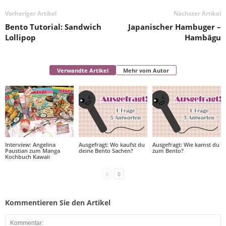
Vorheriger Artikel
Nächster Artikel
Bento Tutorial: Sandwich
Japanischer Hambuger –
Lollipop
Hambāgu
Verwandte Artikel
Mehr vom Autor
Interview: Angelina
Ausgefragt: Wo kaufst du
Ausgefragt: Wie kamst du
Paustian zum Manga
deine Bento Sachen?
zum Bento?
Kochbuch Kawaii
Kommentieren Sie den Artikel