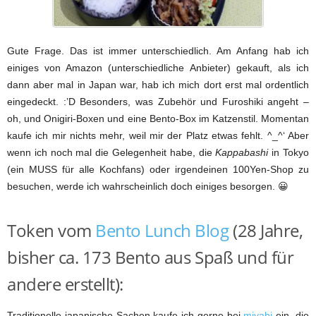
Gute Frage. Das ist immer unterschiedlich. Am Anfang hab ich
einiges von Amazon (unterschiedliche Anbieter) gekauft, als ich
dann aber mal in Japan war, hab ich mich dort erst mal ordentlich
eingedeckt. :’D Besonders, was Zubehör und Furoshiki angeht –
oh, und Onigiri-Boxen und eine Bento-Box im Katzenstil. Momentan
kaufe ich mir nichts mehr, weil mir der Platz etwas fehlt. ^_^‘ Aber
wenn ich noch mal die Gelegenheit habe, die
Kappabashi
in Tokyo
(ein MUSS für alle Kochfans) oder irgendeinen 100Yen-Shop zu
besuchen, werde ich wahrscheinlich doch einiges besorgen. 😀
Token vom
Bento Lunch Blog
(28 Jahre,
bisher ca. 173 Bento aus Spaß und für
andere erstellt):
Traditionelle japanische Sachen kaufe ich gerne bei
miyabi
ein, die