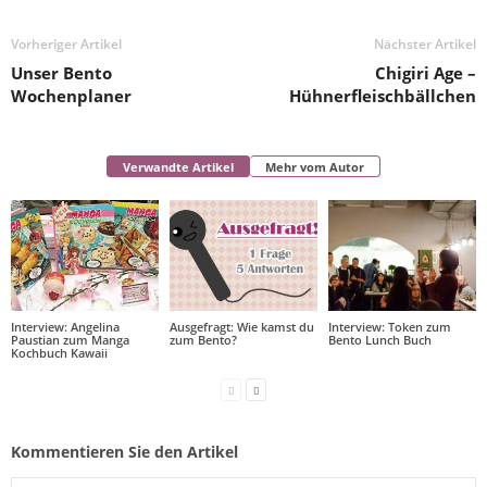
Vorheriger Artikel
Nächster Artikel
Unser Bento
Chigiri Age –
Wochenplaner
Hühnerfleischbällchen
Verwandte Artikel
Mehr vom Autor
Interview: Angelina
Ausgefragt: Wie kamst du
Interview: Token zum
Paustian zum Manga
zum Bento?
Bento Lunch Buch
Kochbuch Kawaii
Kommentieren Sie den Artikel