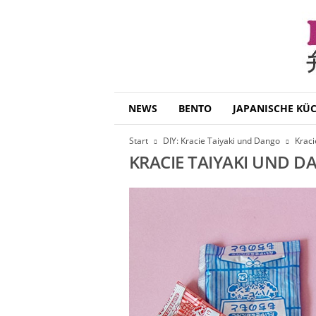
B
NEWS
BENTO
JAPANISCHE KÜ
e
n
Start
DIY: Kracie Taiyaki und Dango
Kraci
t
KRACIE TAIYAKI UND 
o
D
a
i
s
u
k
i