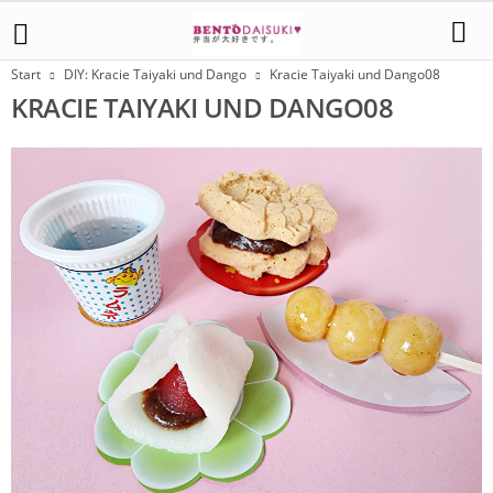
Start
DIY: Kracie Taiyaki und Dango
Kracie Taiyaki und Dango08
KRACIE TAIYAKI UND DANGO08