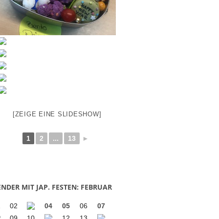
[ZEIGE EINE SLIDESHOW]
1
2
...
13
►
NDER MIT JAP. FESTEN: FEBRUAR
1
02
04
05
06
07
09
10
12
13