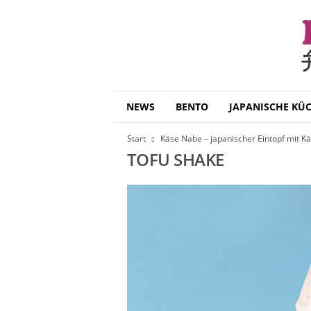
B
NEWS
BENTO
JAPANISCHE KÜ
e
n
Start
Käse Nabe – japanischer Eintopf mit K
t
TOFU SHAKE
o
D
a
i
s
u
k
i