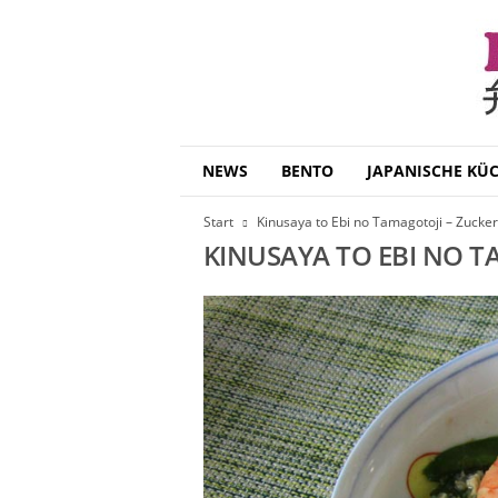
B
NEWS
BENTO
JAPANISCHE KÜ
e
n
Start
Kinusaya to Ebi no Tamagotoji – Zucke
t
KINUSAYA TO EBI NO 
o
D
a
i
s
u
k
i