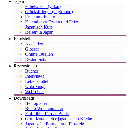
Japan
Fabelwesen (yōkai)
Glücksbringer (engimono)
Feste und Feiern
Kalender zu Festen und Feiern
Japanisch Kurs
Reisen in Japan
Fundstellen
Asialäden
Glossar
Online Quellen
Restaurants
Rezensionen
Bücher
Interviews
Lebensmittel
Unboxings
Webseiten
Downloads
Bentoplaner
Bento Wochenplaner
Farbhilfen für das Bento
Grundzutaten der japanischen Küche
Japanische Formen und Floskeln