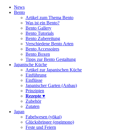
News
Bento
Artikel zum Thema Bento
Was ist ein Bento?
Bento Gallery
Bento Tutorials
Bento Zubereitung
Verschiedene Bento Arten
Bento Accessoires
Bento Boxen
Tipps zur Bento Gestaltung
Japanische Küche
Artikel zur Japanischen Küche
Einführung
Einflüsse
Japanischer Garten (Anbau)
Prinzipien
Rezepte ♥
Zubehör
Zutaten
Japan
Fabelwesen (yōkai)
Glücksbringer (engimono)
Feste und Feiern