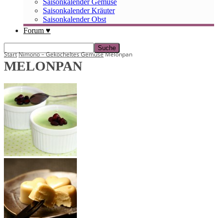
Saisonkalender Gemüse
Saisonkalender Kräuter
Saisonkalender Obst
Forum ♥
Start
Nimono – Geköcheltes Gemüse
Melonpan
MELONPAN