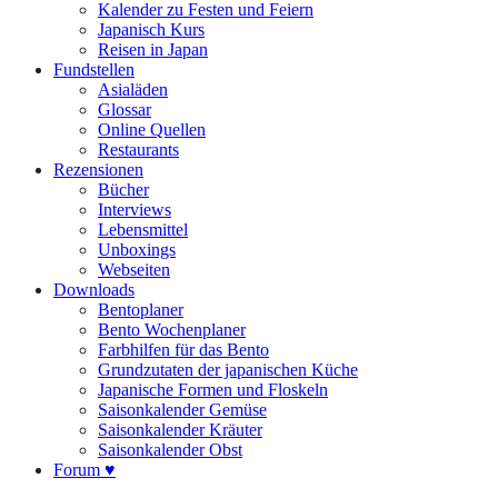
Kalender zu Festen und Feiern
Japanisch Kurs
Reisen in Japan
Fundstellen
Asialäden
Glossar
Online Quellen
Restaurants
Rezensionen
Bücher
Interviews
Lebensmittel
Unboxings
Webseiten
Downloads
Bentoplaner
Bento Wochenplaner
Farbhilfen für das Bento
Grundzutaten der japanischen Küche
Japanische Formen und Floskeln
Saisonkalender Gemüse
Saisonkalender Kräuter
Saisonkalender Obst
Forum ♥