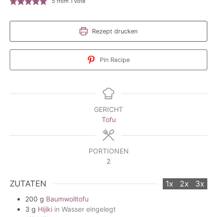
5
from 1 vote
Rezept drucken
Pin Recipe
GERICHT
Tofu
PORTIONEN
2
ZUTATEN
1x
2x
3x
200
g
Baumwolltofu
3
g
Hijiki
in Wasser eingelegt