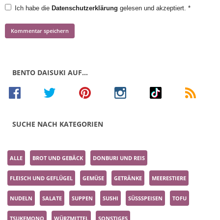
Ich habe die
Datenschutzerklärung
gelesen und akzeptiert.
*
BENTO DAISUKI AUF…
SUCHE NACH KATEGORIEN
ALLE
BROT UND GEBÄCK
DONBURI UND REIS
FLEISCH UND GEFLÜGEL
GEMÜSE
GETRÄNKE
MEERESTIERE
NUDELN
SALATE
SUPPEN
SUSHI
SÜSSSPEISEN
TOFU
TSUKEMONO
WÜRZMITTEL
SONSTIGES