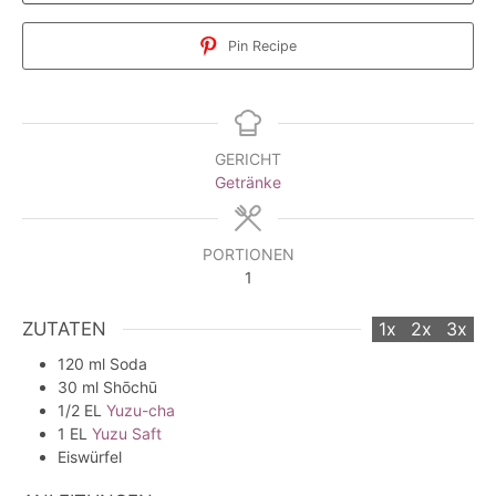
Pin Recipe
GERICHT
Getränke
PORTIONEN
1
ZUTATEN
1x
2x
3x
120
ml
Soda
30
ml
Shōchū
1/2
EL
Yuzu-cha
1
EL
Yuzu Saft
Eiswürfel