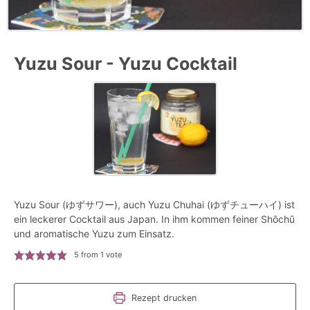
Yuzu Sour - Yuzu Cocktail
Yuzu Sour (ゆずサワー), auch Yuzu Chuhai (ゆずチューハイ) ist
ein leckerer Cocktail aus Japan. In ihm kommen feiner Shōchū
und aromatische Yuzu zum Einsatz.
5
from 1 vote
Rezept drucken