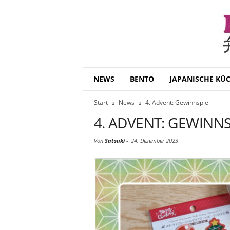
B
NEWS
BENTO
JAPANISCHE KÜ
e
n
Start
News
4. Advent: Gewinnspiel
t
o
4. ADVENT: GEWINNS
D
a
Von
Satsuki
-
24. Dezember 2023
i
s
u
k
i