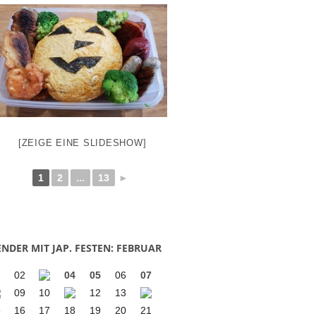
[ZEIGE EINE SLIDESHOW]
1
2
...
13
►
NDER MIT JAP. FESTEN: FEBRUAR
1
02
04
05
06
07
09
10
12
13
5
16
17
18
19
20
21