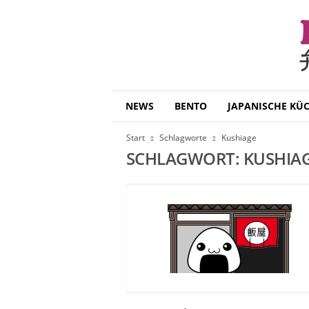
B
NEWS
BENTO
JAPANISCHE KÜ
e
n
Start
Schlagworte
Kushiage
t
SCHLAGWORT: KUSHIA
o
D
a
i
s
u
k
i