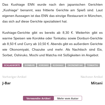
Das Kushiage ENN wurde nach den japanischen Gerichten
„Kushiage“ benannt, was frittierte Gerichte am Spieß sind. Laut
eigenen Aussagen ist das ENN das einzige Restaurant in München,
das sich auf diese Gerichte spezialisiert hat.
Kushiage-Gerichte gibt es bereits ab 8,30 €. Weiterhin gibt es
warme Speisen wie Korokke oder Tonkatsu sowie Donburi-Gerichte
ab 8,50 € und Curry ab 10,50 €. Abends gibt es außerdem Gerichte
wie Okonomiyaki, Chazuke und mehr. Als Nachtisch sind Eis,
Sorbet, Oshiruko, Mochi und Matcha mit Süßigkeiten im Angebot.
SCHLAGWORTE
DONBURI
KOROKKE
KUSHIAGE
OKONOMIYAKI
TONKATSU
Vorheriger Artikel
Nächster Artikel
J-Bar
Mitani
Verwandte Artikel
Mehr vom Autor