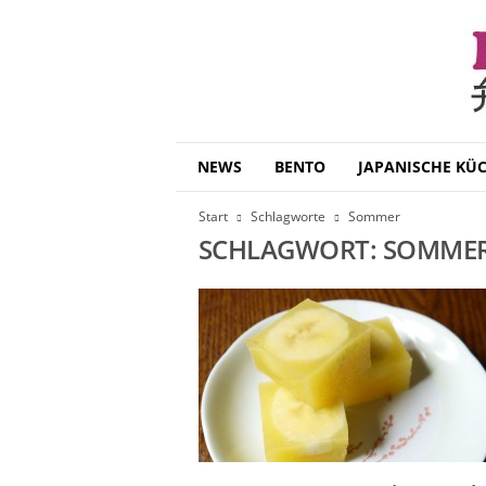
B
NEWS
BENTO
JAPANISCHE KÜ
e
n
Start
Schlagworte
Sommer
t
SCHLAGWORT: SOMME
o
D
a
i
s
u
k
i