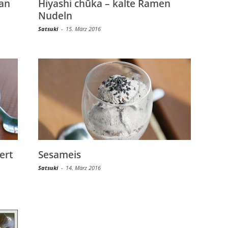
an
Hiyashi chūka – kalte Ramen
Nudeln
Satsuki
-
15. März 2016
ert
Sesameis
Satsuki
-
14. März 2016