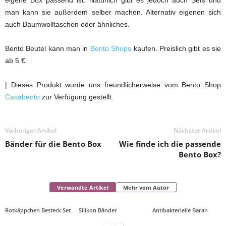
eigene Box passend ist. Natürlich gibt es jedoch auch Sets und
man kann sie außerdem selber machen. Alternativ eigenen sich
auch Baumwolltaschen oder ähnliches.
Bento Beutel kann man in
Bento Shops
kaufen. Preislich gibt es sie
ab 5 €.
| Dieses Produkt wurde uns freundlicherweise vom Bento Shop
Casabento
zur Verfügung gestellt.
Vorheriger Artikel
Nächster Artikel
Bänder für die Bento Box
Wie finde ich die passende
Bento Box?
Verwandte Artikel
Mehr vom Autor
Rotkäppchen Besteck Set
Silikon Bänder
Antibakterielle Baran