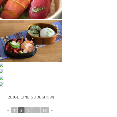
[ZEIGE EINE SLIDESHOW]
◄
1
2
3
...
13
►