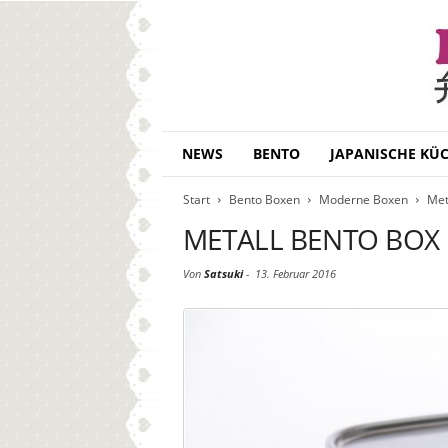
B
NEWS
BENTO
JAPANISCHE KÜ
e
n
Start
Bento Boxen
Moderne Boxen
Met
t
o
METALL BENTO BOX
D
a
Von
Satsuki
-
13. Februar 2016
i
s
u
k
i