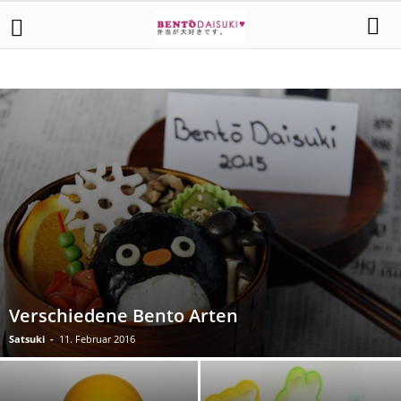
ARTIKEL ZUM THEMA BENTO
BENTO ACCESSOIRES
BENTO BOXEN
BENTO GALLERY
BENTO TUTORIALS
BENTO ZUBEREITUNG
TIPPS ZUR BENTO GESTALTUNG
Verschiedene Bento Arten
Satsuki
-
11. Februar 2016