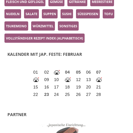
FLEISCH UND GEFLÜGEL
GEMÜSE
GETRÄNKE
MEERESTIERE
NUDELN
SALATE
SUPPEN
SUSHI
SÜSSSPEISEN
TOFU
TSUKEMONO
WÜRZMITTEL
SONSTIGES
VOLLSTÄNDIGER REZEPT INDEX (ALPHABETISCH)
KALENDER MIT JAP. FESTE: FEBRUAR
01
02
04
05
06
07
09
10
12
13
15
16
17
18
19
20
21
22
23
24
25
26
27
28
PARTNER