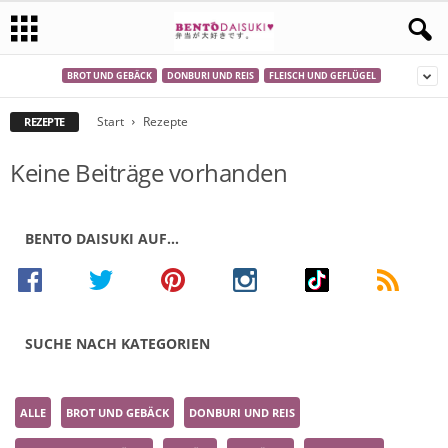
BROT UND GEBÄCK
DONBURI UND REIS
FLEISCH UND GEFLÜGEL
Start
Rezepte
REZEPTE
Keine Beiträge vorhanden
BENTO DAISUKI AUF…
SUCHE NACH KATEGORIEN
ALLE
BROT UND GEBÄCK
DONBURI UND REIS