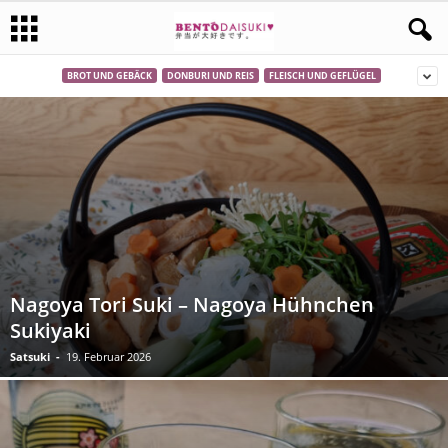
BROT UND GEBÄCK
DONBURI UND REIS
FLEISCH UND GEFLÜGEL
Nagoya Tori Suki – Nagoya Hühnchen
Sukiyaki
Satsuki
-
19. Februar 2026