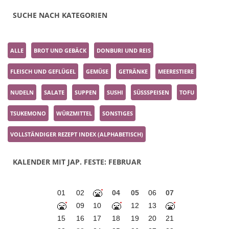
SUCHE NACH KATEGORIEN
ALLE
BROT UND GEBÄCK
DONBURI UND REIS
FLEISCH UND GEFLÜGEL
GEMÜSE
GETRÄNKE
MEERESTIERE
NUDELN
SALATE
SUPPEN
SUSHI
SÜSSSPEISEN
TOFU
TSUKEMONO
WÜRZMITTEL
SONSTIGES
VOLLSTÄNDIGER REZEPT INDEX (ALPHABETISCH)
KALENDER MIT JAP. FESTE: FEBRUAR
01
02
04
05
06
07
09
10
12
13
15
16
17
18
19
20
21