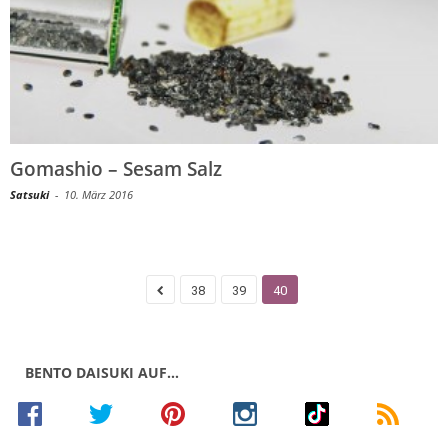
Gomashio – Sesam Salz
Satsuki
-
10. März 2016
38
39
40
BENTO DAISUKI AUF…