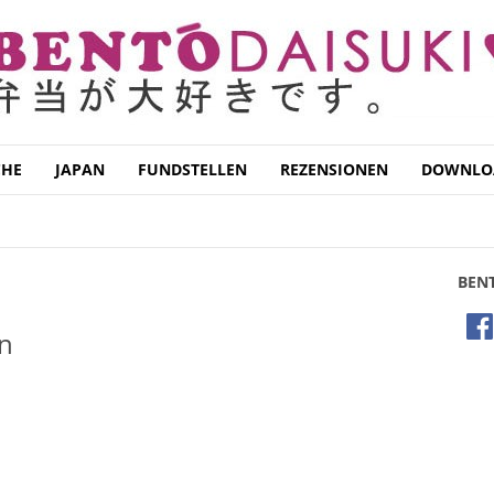
CHE
JAPAN
FUNDSTELLEN
REZENSIONEN
DOWNLO
FLEISCH UND GEFLÜGEL
GEMÜSE
GETRÄNKE
ONSTIGES
SUPPEN
SUSHI
SÜSSSPEISEN
TOFU
BEN
en