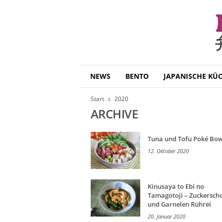
B
NEWS
BENTO
JAPANISCHE KÜ
e
n
Start
2020
t
ARCHIVE
o
D
a
Tuna und Tofu Poké Bow
i
12. Oktober 2020
s
u
k
i
Kinusaya to Ebi no
Tamagotoji – Zuckersch
und Garnelen Rührei
20. Januar 2020