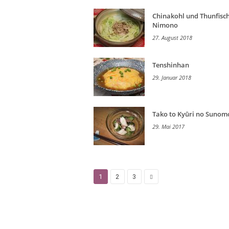
Chinakohl und Thunfisc
Nimono
27. August 2018
Tenshinhan
29. Januar 2018
Tako to Kyūri no Sunom
29. Mai 2017
1
2
3