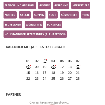
FLEISCH UND GEFLÜGEL
GEMÜSE
GETRÄNKE
MEERESTIERE
NUDELN
SALATE
SUPPEN
SUSHI
SÜSSSPEISEN
TOFU
TSUKEMONO
WÜRZMITTEL
SONSTIGES
VOLLSTÄNDIGER REZEPT INDEX (ALPHABETISCH)
KALENDER MIT JAP. FESTE: FEBRUAR
01
02
04
05
06
07
09
10
12
13
15
16
17
18
19
20
21
22
23
24
25
26
27
28
PARTNER