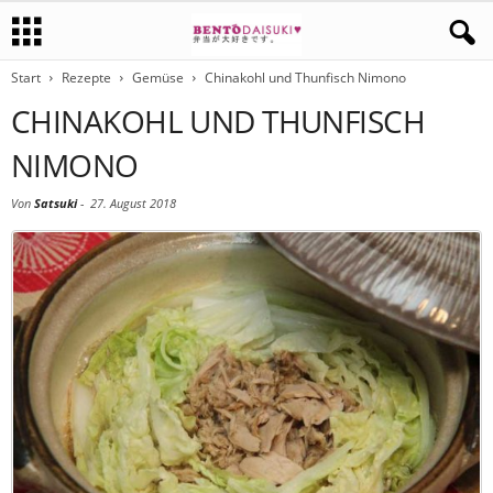
Start
Rezepte
Gemüse
Chinakohl und Thunfisch Nimono
CHINAKOHL UND THUNFISCH
NIMONO
Von
Satsuki
-
27. August 2018