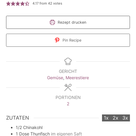
4.17
from
42
votes
Rezept drucken
Pin Recipe
GERICHT
Gemüse
,
Meerestiere
PORTIONEN
2
ZUTATEN
1x
2x
3x
1/2
Chinakohl
1
Dose
Thunfisch
im eigenen Saft