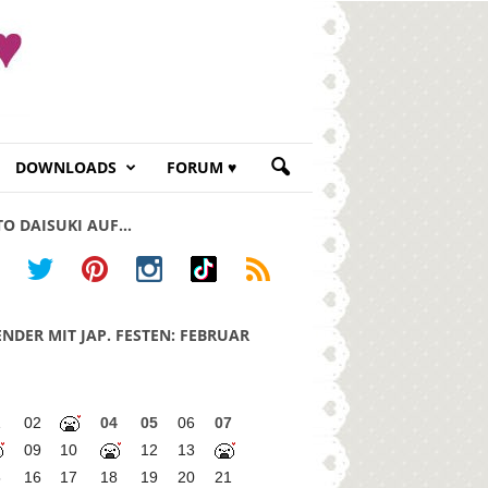
DOWNLOADS
FORUM ♥
TO DAISUKI AUF…
NDER MIT JAP. FESTEN: FEBRUAR
1
02
04
05
06
07
09
10
12
13
5
16
17
18
19
20
21