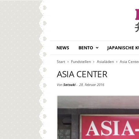
B
NEWS
BENTO
JAPANISCHE 
e
n
Start
Fundstellen
Asialäden
Asia Cente
t
o
ASIA CENTER
D
a
Von
Satsuki
-
28. Februar 2016
i
s
u
k
i