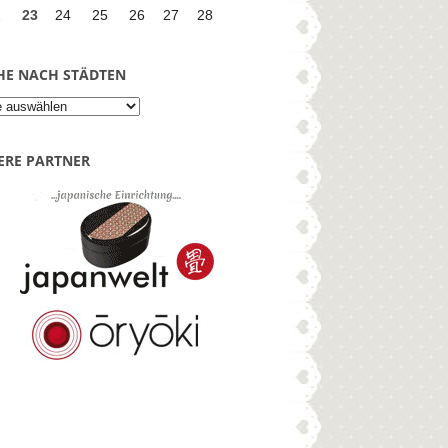
2
23
24
25
26
27
28
Suche
HE NACH STÄDTEN
nach
Städten
ERE PARTNER