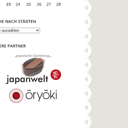
2
23
24
25
26
27
28
Suche
HE NACH STÄDTEN
nach
Städten
ERE PARTNER