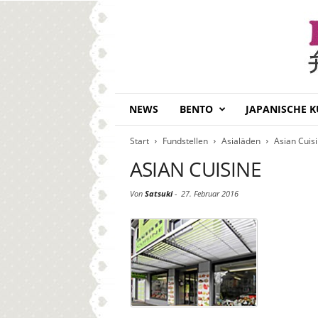
B
NEWS
BENTO
JAPANISCHE 
e
n
Start
Fundstellen
Asialäden
Asian Cuis
t
o
ASIAN CUISINE
D
a
Von
Satsuki
-
27. Februar 2016
i
s
u
k
i