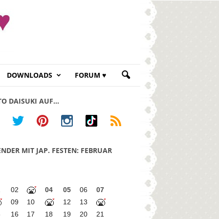
DOWNLOADS
FORUM ♥
TO DAISUKI AUF…
NDER MIT JAP. FESTEN: FEBRUAR
1
02
04
05
06
07
09
10
12
13
5
16
17
18
19
20
21