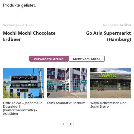
Produkte gelistet.
Vorheriger Artikel
Nächster Artikel
Mochi Mochi Chocolate
Go Asia Supermarkt
Erdbeer
(Hamburg)
Verwandte Artikel
Mehr vom Autor
Little Tokyo – Japanmeile
Tains Asiamarkt Bochum
Wayo Delikatessen und
Düsseldorf
Sushi Bistro
(Immermannstraße) –
Asialäden