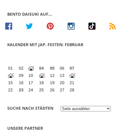
BENTO DAISUKI AUF…
KALENDER MIT JAP. FESTEN: FEBRUAR
01
02
04
05
06
07
09
10
12
13
15
16
17
18
19
20
21
22
23
24
25
26
27
28
Suche
nach
SUCHE NACH STÄDTEN
Städten
UNSERE PARTNER