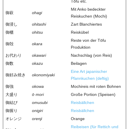
Tōfu etc.
Mit Anko bedeckter
御萩
ohagi
Reiskuchen (Mochi)
御浸し
ohitashi
Zart Blanchiertes
御櫃
ohitsu
Reiskübel
Reste von der Tōfu
御殻
okara
Produktion
お代わり
okawari
Nachschlag (von Reis)
御数
okazu
Beilagen
Eine Art japanischer
御好み焼き
okonomiyaki
Pfannkuchen (deftig)
御強
okowa
Mochireis mit roten Bohnen
大盛り
ō·mori
Große Portion (Speisen)
御結び
omusubi
Reisbällchen
御握り
onigiri
Reisbällchen
オレンジ
orenji
Orange
Reibeisen (für Rettich und