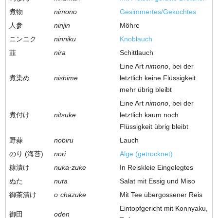
煮物
nimono
Gesimmertes/Gekochtes
人参
ninjin
Möhre
ニンニク
ninniku
Knoblauch
韮
nira
Schittlauch
Eine Art
nimono
, bei der
煮染め
nishime
letztlich keine Flüssigkeit
mehr übrig bleibt
Eine Art
nimono
, bei der
煮付け
nitsuke
letztlich kaum noch
Flüssigkeit übrig bleibt
野蒜
nobiru
Lauch
のり (海苔)
nori
Alge (getrocknet)
糠漬け
nuka·zuke
In Reiskleie Eingelegtes
ぬた
nuta
Salat mit Essig und Miso
御茶漬け
o·chazuke
Mit Tee übergossener Reis
Eintopfgericht mit Konnyaku,
御田
oden