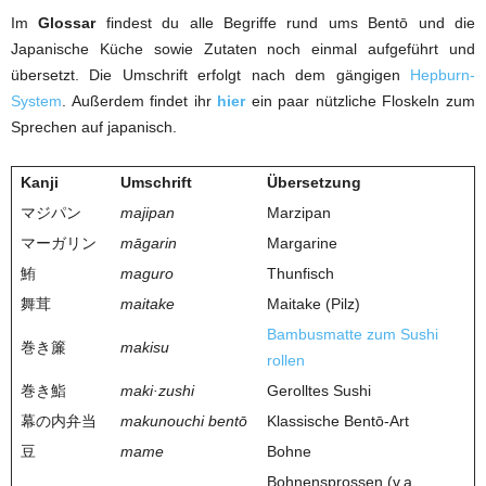
Im
Glossar
findest du alle Begriffe rund ums Bentō und die
Japanische Küche sowie Zutaten noch einmal aufgeführt und
übersetzt. Die Umschrift erfolgt nach dem gängigen
Hepburn-
System
. Außerdem findet ihr
hier
ein paar nützliche Floskeln zum
Sprechen auf japanisch.
Kanji
Umschrift
Übersetzung
マジパン
majipan
Marzipan
マーガリン
māgarin
Margarine
鮪
maguro
Thunfisch
舞茸
maitake
Maitake (Pilz)
Bambusmatte zum Sushi
巻き簾
makisu
rollen
巻き鮨
maki·zushi
Gerolltes Sushi
幕の内弁当
makunouchi bentō
Klassische Bentō-Art
豆
mame
Bohne
Bohnensprossen (v.a.