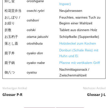
卸し金
oroshigane
Ingwer)
松花堂弁当
osechi ryōri
Neujahrsessen
おしぼり /
Feuchtes, warmes Tuch zu
oshibori
お絞り
Beginn einer Mahlzeit
折敷
oshiki
Tablett aus dünnem Holz
お玉杓子
otama·jakushi
Schöpfkelle (Suppenkelle)
落とし蓋
otoshibuta
Holzdeckel zum Kochen
Donburi (Schale Reis) mit
親子丼
oyako·don
Huhn und Ei
親子鍋
oyako·nabe
Pfanne mit vertikalem Griff
Nachmittagssnack /
御八つ
oyatsu
Zwischenmahlzeit
Vorheriger Artikel
Nächster Artikel
Glossar P-R
Glossar J-L