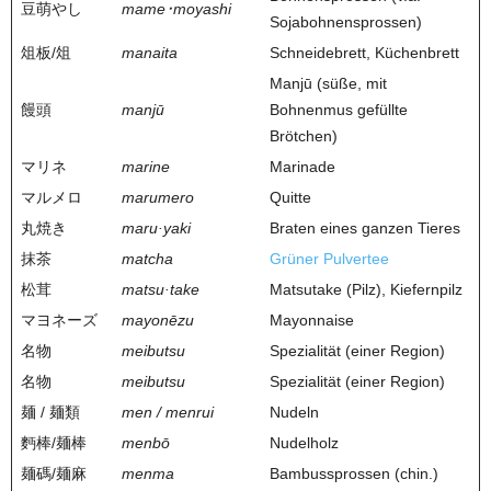
豆萌やし
mame･moyashi
Sojabohnensprossen)
俎板/俎
manaita
Schneidebrett, Küchenbrett
Manjū (süße, mit
饅頭
manjū
Bohnenmus gefüllte
Brötchen)
マリネ
marine
Marinade
マルメロ
marumero
Quitte
丸焼き
maru·yaki
Braten eines ganzen Tieres
抹茶
matcha
Grüner Pulvertee
松茸
matsu·take
Matsutake (Pilz), Kiefernpilz
マヨネーズ
mayonēzu
Mayonnaise
名物
meibutsu
Spezialität (einer Region)
名物
meibutsu
Spezialität (einer Region)
麺 / 麺類
men / menrui
Nudeln
麪棒/麺棒
menbō
Nudelholz
麺碼/麺麻
menma
Bambussprossen (chin.)