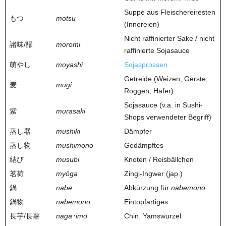
Suppe aus Fleischereiresten
もつ
motsu
(Innereien)
Nicht raffinierter Sake / nicht
諸味/醪
moromi
raffinierte Sojasauce
萌やし
moyashi
Sojasprossen
Getreide (Weizen, Gerste,
麦
mugi
Roggen, Hafer)
Sojasauce (v.a. in Sushi-
紫
murasaki
Shops verwendeter Begriff)
蒸し器
mushiki
Dämpfer
蒸し物
mushimono
Gedämpftes
結び
musubi
Knoten / Reisbällchen
茗荷
myōga
Zingi-Ingwer (jap.)
鍋
nabe
Abkürzung für
nabemono
鍋物
nabemono
Eintopfartiges
長芋/長薯
naga･imo
Chin. Yamswurzel