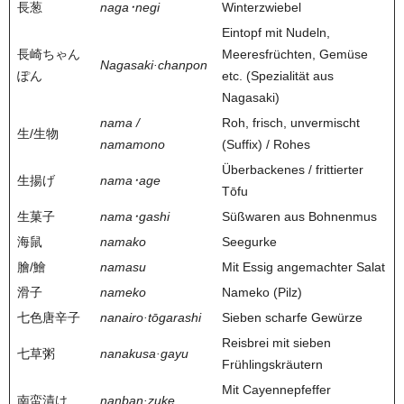
長葱
naga･negi
Winterzwiebel
Eintopf mit Nudeln,
長崎ちゃん
Meeresfrüchten, Gemüse
Nagasaki·chanpon
ぽん
etc. (Spezialität aus
Nagasaki)
nama /
Roh, frisch, unvermischt
生/生物
namamono
(Suffix) / Rohes
Überbackenes / frittierter
生揚げ
nama･age
Tōfu
生菓子
nama･gashi
Süßwaren aus Bohnenmus
海鼠
namako
Seegurke
膾/鱠
namasu
Mit Essig angemachter Salat
滑子
nameko
Nameko (Pilz)
七色唐辛子
nanairo·tōgarashi
Sieben scharfe Gewürze
Reisbrei mit sieben
七草粥
nanakusa·gayu
Frühlingskräutern
Mit Cayennepfeffer
南蛮漬け
nanban·zuke