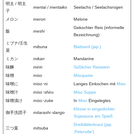
明太 / 明太
mentai / mentaiko
Seelachs / Seelachsrogen
子
メロン
meron
Melone
Gekochter Reis (informelle
飯
meshi
Bezeichnung)
ミブナ/壬生
mibuna
Blattsenf (jap.)
菜
ミカン
mikan
Mandarine
味醂
mirin
Süßlicher Reiswein
味噌
miso
Misopaste
味噌に
miso･ni
Langes Einkochen mit
Miso
味噌汁
miso･shiru
Miso Suppe
味噌漬け
miso･zuke
In
Miso
Eingelegtes
Klösse in eingedickter
御手洗団子
mitarashi･dango
Sojasauce am Spieß
Dreiblätterkraut (jap.
三つ葉
mitsuba
‚Petersilie‘)