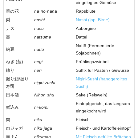
eingelegtes Gemüse
菜の花
na·no·hana
Rapsblüte
梨
nashi
Nashi (jap. Birne)
ナス
nasu
Aubergine
棗
natsume
Dattel
Nattō (Fermentierte
納豆
nattō
Sojabohnen)
ねぎ (葱)
negi
Frühlingszwiebel
錬り
neri
Suffix für Pasten / Gewürze
握り鮨/握り
Nigiri-Sushi (handgerolltes
nigiri·zushi
寿司
Sushi)
日本酒
Nihon·shu
Sake (Reiswein)
Eintopfgericht, das langsam
煮込み
ni·komi
eingekocht wird
肉
niku
Fleisch
肉ジャガ
niku·jaga
Fleisch‑ und Kartoffeleintopf
肉まん
nikuman
Mit Fleisch gefüllte Brötchen