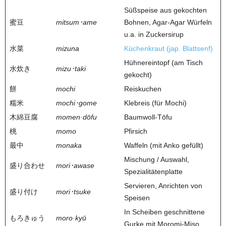
Süßspeise aus gekochten
蜜豆
mitsum･ame
Bohnen, Agar-Agar Würfeln
u.a. in Zuckersirup
水菜
mizuna
Küchenkraut (jap. Blattsenf)
Hühnereintopf (am Tisch
水炊き
mizu･taki
gekocht)
餅
mochi
Reiskuchen
糯米
mochi･gome
Klebreis (für Mochi)
木綿豆腐
momen·dōfu
Baumwoll-Tōfu
桃
momo
Pfirsich
最中
monaka
Waffeln (mit Anko gefüllt)
Mischung / Auswahl,
盛り合わせ
mori･awase
Spezialitätenplatte
Servieren, Anrichten von
盛り付け
mori･tsuke
Speisen
In Scheiben geschnittene
もろきゅう
moro·kyū
Gurke mit Moromi-Miso