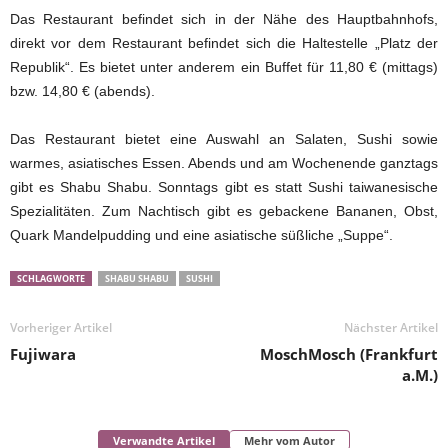
Das Restaurant befindet sich in der Nähe des Hauptbahnhofs,
direkt vor dem Restaurant befindet sich die Haltestelle „Platz der
Republik“. Es bietet unter anderem ein Buffet für 11,80 € (mittags)
bzw. 14,80 € (abends).
Das Restaurant bietet eine Auswahl an Salaten, Sushi sowie
warmes, asiatisches Essen. Abends und am Wochenende ganztags
gibt es Shabu Shabu. Sonntags gibt es statt Sushi taiwanesische
Spezialitäten. Zum Nachtisch gibt es gebackene Bananen, Obst,
Quark Mandelpudding und eine asiatische süßliche „Suppe“.
SCHLAGWORTE
SHABU SHABU
SUSHI
Vorheriger Artikel
Nächster Artikel
Fujiwara
MoschMosch (Frankfurt
a.M.)
Verwandte Artikel
Mehr vom Autor