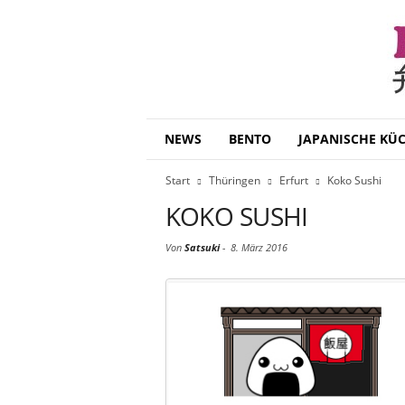
B
NEWS
BENTO
JAPANISCHE KÜ
e
n
Start
Thüringen
Erfurt
Koko Sushi
t
o
KOKO SUSHI
D
a
Von
Satsuki
-
8. März 2016
i
s
u
k
i