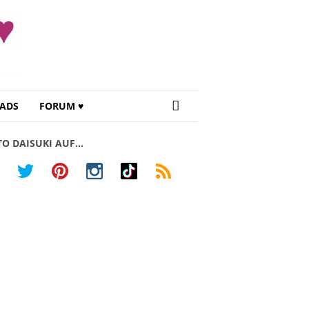
ADS
FORUM ♥
TO DAISUKI AUF…