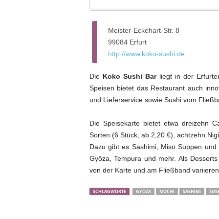
Meister-Eckehart-Str. 8
99084 Erfurt
http://www.koko-sushi.de
Die
Koko Sushi Bar
liegt in der Erfurt
Speisen bietet das Restaurant auch inno
und Lieferservice sowie Sushi vom Fließb
Die Speisekarte bietet etwa dreizehn Ca
Sorten (6 Stück, ab 2,20 €), achtzehn Nig
Dazu gibt es Sashimi, Miso Suppen und
Gyōza, Tempura und mehr. Als Desserts 
von der Karte und am Fließband variieren 
SCHLAGWORTE
GYOZA
MOCHI
SASHIMI
SUS