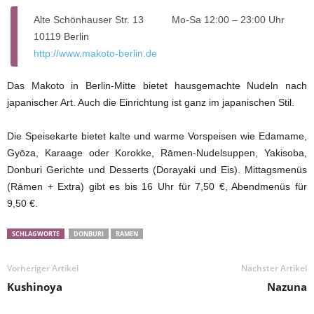
Alte Schönhauser Str. 13
Mo-Sa 12:00 – 23:00 Uhr
10119 Berlin
http://www.makoto-berlin.de
Das Makoto in Berlin-Mitte bietet hausgemachte Nudeln nach
japanischer Art. Auch die Einrichtung ist ganz im japanischen Stil.
Die Speisekarte bietet kalte und warme Vorspeisen wie Edamame,
Gyōza, Karaage oder Korokke, Rāmen-Nudelsuppen, Yakisoba,
Donburi Gerichte und Desserts (Dorayaki und Eis). Mittagsmenüs
(Rāmen + Extra) gibt es bis 16 Uhr für 7,50 €, Abendmenüs für
9,50 €.
SCHLAGWORTE
DONBURI
RAMEN
Vorheriger Artikel
Nächster Artikel
Kushinoya
Nazuna