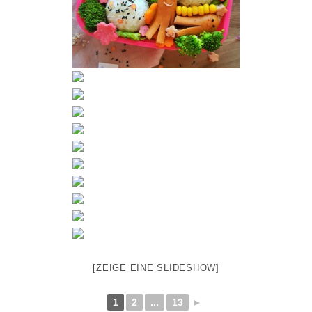
[ZEIGE EINE SLIDESHOW]
1
2
...
13
►