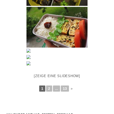
[ZEIGE EINE SLIDESHOW]
1
2
...
13
►