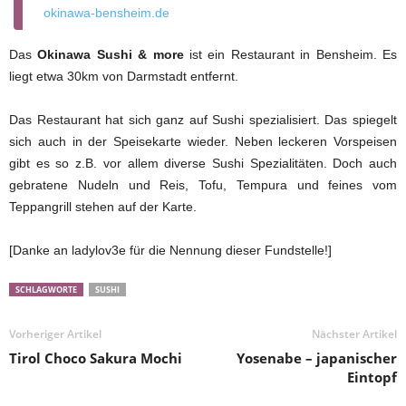
okinawa-bensheim.de
Das
Okinawa Sushi & more
ist ein Restaurant in Bensheim. Es
liegt etwa 30km von Darmstadt entfernt.
Das Restaurant hat sich ganz auf Sushi spezialisiert. Das spiegelt
sich auch in der Speisekarte wieder. Neben leckeren Vorspeisen
gibt es so z.B. vor allem diverse Sushi Spezialitäten. Doch auch
gebratene Nudeln und Reis, Tofu, Tempura und feines vom
Teppangrill stehen auf der Karte.
[Danke an ladylov3e für die Nennung dieser Fundstelle!]
SCHLAGWORTE
SUSHI
Vorheriger Artikel
Nächster Artikel
Tirol Choco Sakura Mochi
Yosenabe – japanischer
Eintopf