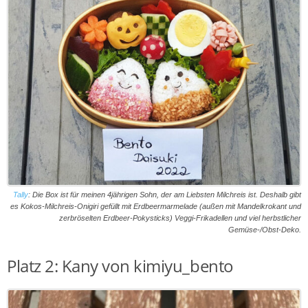
Tally
: Die Box ist für meinen 4jährigen Sohn, der am Liebsten Milchreis ist. Deshalb gibt
es Kokos-Milchreis-Onigiri gefüllt mit Erdbeermarmelade (außen mit Mandelkrokant und
zerbröselten Erdbeer-Pokysticks) Veggi-Frikadellen und viel herbstlicher
Gemüse-/Obst-Deko.
Platz 2: Kany von kimiyu_bento