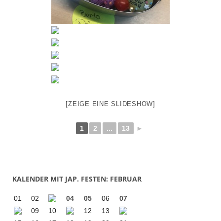
[ZEIGE EINE SLIDESHOW]
1
2
...
13
►
KALENDER MIT JAP. FESTEN: FEBRUAR
01
02
04
05
06
07
09
10
12
13