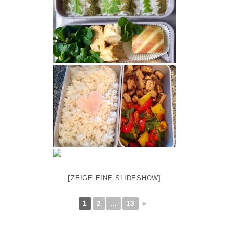
[ZEIGE EINE SLIDESHOW]
1
2
...
13
►