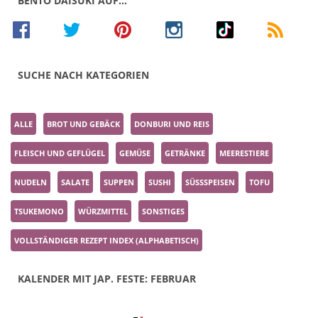
BENTO DAISUKI AUF…
SUCHE NACH KATEGORIEN
ALLE
BROT UND GEBÄCK
DONBURI UND REIS
FLEISCH UND GEFLÜGEL
GEMÜSE
GETRÄNKE
MEERESTIERE
NUDELN
SALATE
SUPPEN
SUSHI
SÜSSSPEISEN
TOFU
TSUKEMONO
WÜRZMITTEL
SONSTIGES
VOLLSTÄNDIGER REZEPT INDEX (ALPHABETISCH)
KALENDER MIT JAP. FESTE: FEBRUAR