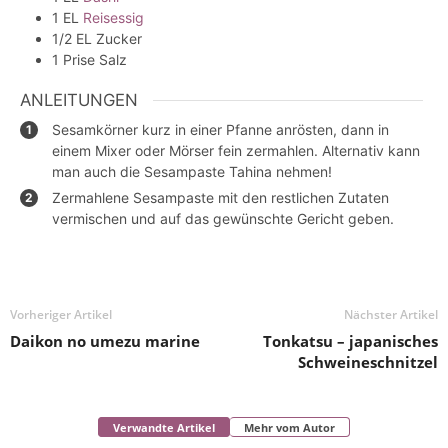
1
EL
Reisessig
1/2
EL
Zucker
1
Prise
Salz
ANLEITUNGEN
Sesamkörner kurz in einer Pfanne anrösten, dann in
einem Mixer oder Mörser fein zermahlen. Alternativ kann
man auch die Sesampaste Tahina nehmen!
Zermahlene Sesampaste mit den restlichen Zutaten
vermischen und auf das gewünschte Gericht geben.
Vorheriger Artikel
Nächster Artikel
Daikon no umezu marine
Tonkatsu – japanisches
Schweineschnitzel
Verwandte Artikel
Mehr vom Autor