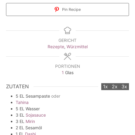
Pin Recipe
GERICHT
Rezepte
,
Würzmittel
PORTIONEN
1
Glas
ZUTATEN
1x
2x
3x
5
EL
Sesampaste
oder
Tahina
5
EL
Wasser
3
EL
Sojasauce
3
EL
Mirin
2
EL
Sesamöl
1
EL
Dashi