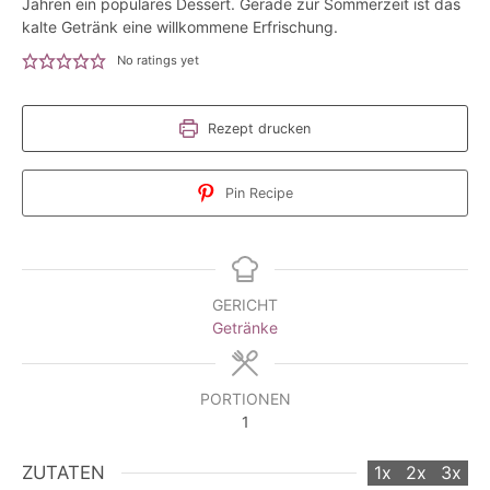
Jahren ein populäres Dessert. Gerade zur Sommerzeit ist das
kalte Getränk eine willkommene Erfrischung.
No ratings yet
Rezept drucken
Pin Recipe
GERICHT
Getränke
PORTIONEN
1
ZUTATEN
1x
2x
3x