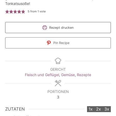
Tonkatsusoße!
5
from 1 vote
Rezept drucken
Pin Recipe
GERICHT
Fleisch und Geflügel
,
Gemüse
,
Rezepte
PORTIONEN
3
ZUTATEN
1x
2x
3x