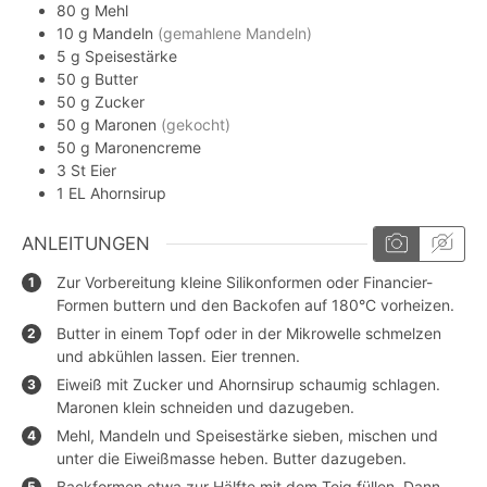
80
g
Mehl
10
g
Mandeln
(gemahlene Mandeln)
5
g
Speisestärke
50
g
Butter
50
g
Zucker
50
g
Maronen
(gekocht)
50
g
Maronencreme
3
St
Eier
1
EL
Ahornsirup
ANLEITUNGEN
Zur Vorbereitung kleine Silikonformen oder Financier-
Formen buttern und den Backofen auf 180°C vorheizen.
Butter in einem Topf oder in der Mikrowelle schmelzen
und abkühlen lassen. Eier trennen.
Eiweiß mit Zucker und Ahornsirup schaumig schlagen.
Maronen klein schneiden und dazugeben.
Mehl, Mandeln und Speisestärke sieben, mischen und
unter die Eiweißmasse heben. Butter dazugeben.
Backformen etwa zur Hälfte mit dem Teig füllen. Dann