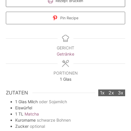
Rezept drucken
Pin Recipe
GERICHT
Getränke
PORTIONEN
1
Glas
ZUTATEN
1x
2x
3x
1
Glas
Milch
oder Sojamilch
Eiswürfel
1
TL
Matcha
Kuromame
schwarze Bohnen
Zucker
optional