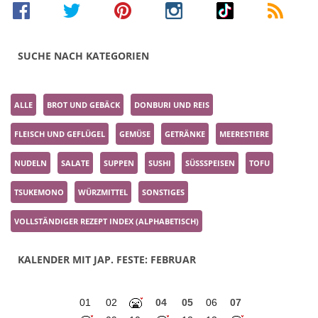
SUCHE NACH KATEGORIEN
ALLE
BROT UND GEBÄCK
DONBURI UND REIS
FLEISCH UND GEFLÜGEL
GEMÜSE
GETRÄNKE
MEERESTIERE
NUDELN
SALATE
SUPPEN
SUSHI
SÜSSSPEISEN
TOFU
TSUKEMONO
WÜRZMITTEL
SONSTIGES
VOLLSTÄNDIGER REZEPT INDEX (ALPHABETISCH)
KALENDER MIT JAP. FESTE: FEBRUAR
01
02
04
05
06
07