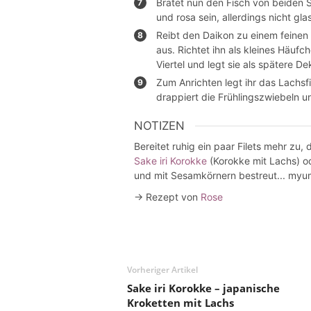
Bratet nun den Fisch von beiden Se
und rosa sein, allerdings nicht gl
Reibt den Daikon zu einem feinen 
aus. Richtet ihn als kleines Häufch
Viertel und legt sie als spätere De
Zum Anrichten legt ihr das Lachsfil
drappiert die Frühlingszwiebeln un
NOTIZEN
Bereitet ruhig ein paar Filets mehr zu
Sake iri Korokke
(Korokke mit Lachs) od
und mit Sesamkörnern bestreut... myu
→ Rezept von
Rose
Vorheriger Artikel
Sake iri Korokke – japanische
Kroketten mit Lachs