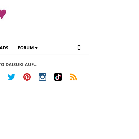
ADS
FORUM ♥
TO DAISUKI AUF…