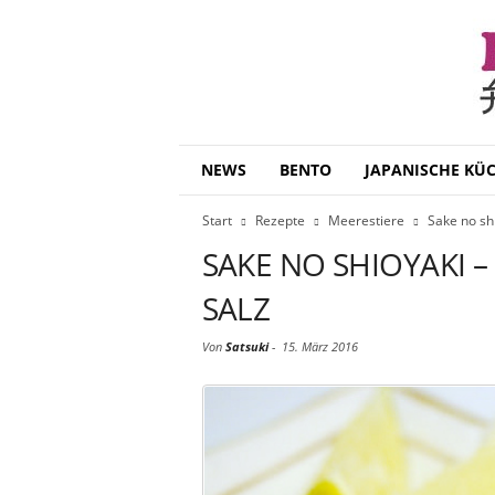
B
NEWS
BENTO
JAPANISCHE KÜ
e
n
Start
Rezepte
Meerestiere
Sake no sh
t
o
SAKE NO SHIOYAKI 
D
a
SALZ
i
s
Von
Satsuki
-
15. März 2016
u
k
i