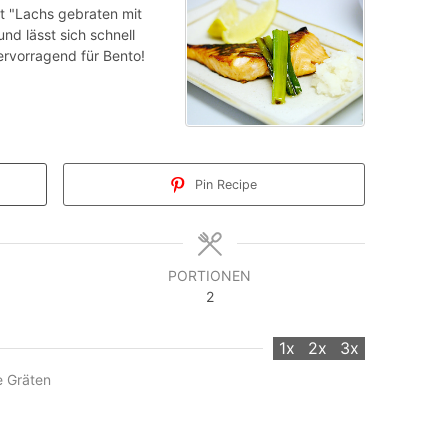
"Lachs gebraten mit
und lässt sich schnell
ervorragend für Bento!
Pin Recipe
PORTIONEN
2
1x
2x
3x
 Gräten