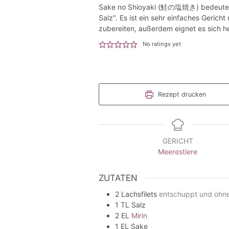
Sake no Shioyaki (鮭の塩焼き) bedeutet 
Salz". Es ist ein sehr einfaches Gericht 
zubereiten, außerdem eignet es sich h
No ratings yet
Rezept drucken
GERICHT
Meerestiere
ZUTATEN
2
Lachsfilets
entschuppt und ohne
1
TL
Salz
2
EL
Mirin
1
EL
Sake