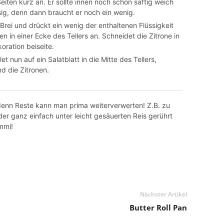
iten kurz an. Er sollte innen noch schön saftig weich
asig, denn dann braucht er noch ein wenig.
Brei und drückt ein wenig der enthaltenen Flüssigkeit
en in einer Ecke des Tellers an. Schneidet die Zitrone in
koration beiseite.
et nun auf ein Salatblatt in die Mitte des Tellers,
d die Zitronen.
, denn Reste kann man prima weiterverwerten! Z.B. zu
er ganz einfach unter leicht gesäuerten Reis gerührt
mmi!
Nächster Artikel
Butter Roll Pan