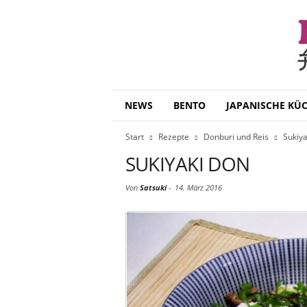
B
NEWS
BENTO
JAPANISCHE KÜ
e
n
Start
Rezepte
Donburi und Reis
Sukiya
t
o
SUKIYAKI DON
D
a
Von
Satsuki
-
14. März 2016
i
s
u
k
i