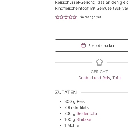
Reisschüssel-Gericht), das an den gle
Rindfleischeintopf mit Gemüse (Sukiyaki
No ratings yet
Rezept drucken
GERICHT
Donburi und Reis
,
Tofu
ZUTATEN
300
g
Reis
2
Rinderfilets
200
g
Seidentofu
100
g
Shiitake
1
Möhre