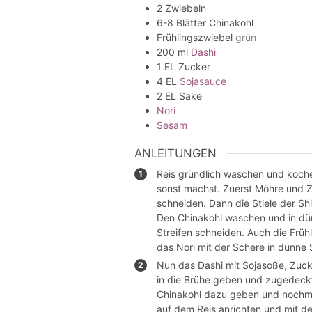
2
Zwiebeln
6-8
Blätter
Chinakohl
Frühlingszwiebel
grün
200
ml
Dashi
1
EL
Zucker
4
EL
Sojasauce
2
EL
Sake
Nori
Sesam
ANLEITUNGEN
Reis gründlich waschen und koche
sonst machst. Zuerst Möhre und Z
schneiden. Dann die Stiele der Shi
Den Chinakohl waschen und in dün
Streifen schneiden. Auch die Früh
das Nori mit der Schere in dünne 
Nun das Dashi mit Sojasoße, Zuck
in die Brühe geben und zugedeckt 
Chinakohl dazu geben und nochmal
auf dem Reis anrichten und mit d