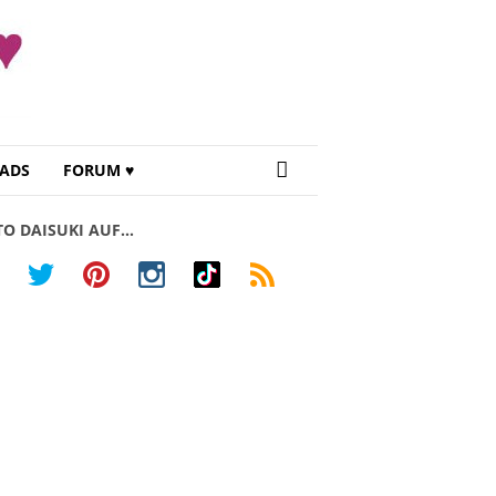
ADS
FORUM ♥
TO DAISUKI AUF…