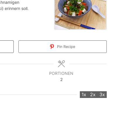
ichnamigen
) erinnern soll.
Pin Recipe
PORTIONEN
2
1x
2x
3x