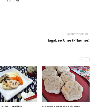
sommer
Nächster Artikel
Jagabee Ume (Pflaume)
Tsuke – süßlich
Maronen Pfötchen (kleine