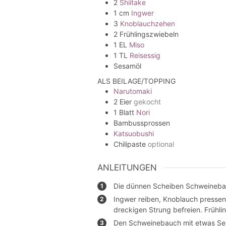
2
Shiitake
1
cm
Ingwer
3
Knoblauchzehen
2
Frühlingszwiebeln
1
EL
Miso
1
TL
Reisessig
Sesamöl
ALS BEILAGE/TOPPING
Narutomaki
2
Eier
gekocht
1
Blatt
Nori
Bambussprossen
Katsuobushi
Chilipaste
optional
ANLEITUNGEN
Die dünnen Scheiben Schweineba
Ingwer reiben, Knoblauch pressen.
dreckigen Strung befreien. Frühli
Den Schweinebauch mit etwas Sesa