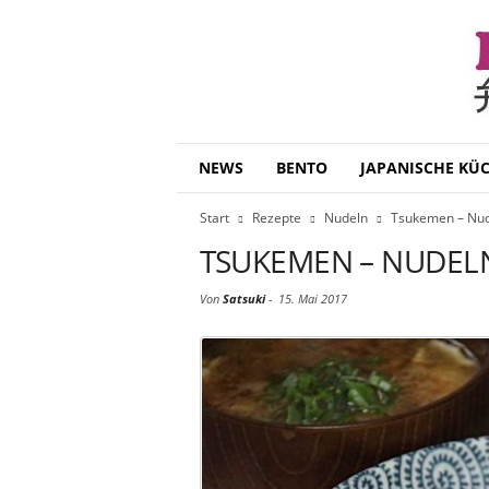
B
NEWS
BENTO
JAPANISCHE KÜ
e
n
Start
Rezepte
Nudeln
Tsukemen – Nud
t
o
TSUKEMEN – NUDEL
D
a
Von
Satsuki
-
15. Mai 2017
i
s
u
k
i