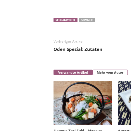
SCHLAGWORTE
SOMMER
Vorheriger Artikel
Oden Spezial: Zutaten
Verwandte Artikel
Mehr vom Autor
Nagoya Tori Suki – Nagoya
Amazu 