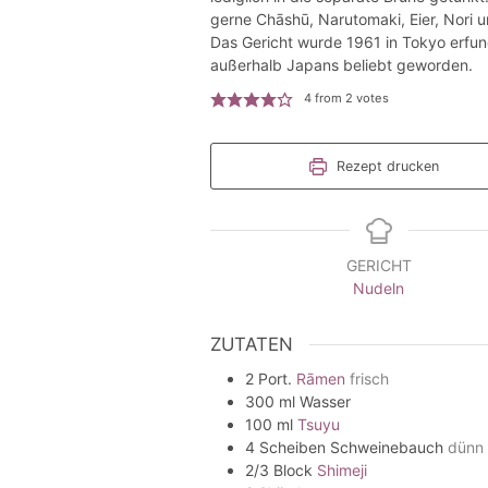
gerne Chāshū, Narutomaki, Eier, Nori
Das Gericht wurde 1961 in Tokyo erfun
außerhalb Japans beliebt geworden.
4
from
2
votes
Rezept drucken
GERICHT
Nudeln
ZUTATEN
2
Port.
Rāmen
frisch
300
ml
Wasser
100
ml
Tsuyu
4
Scheiben
Schweinebauch
dünn
2/3
Block
Shimeji