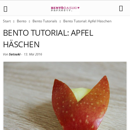
Start
Bento
Bento Tutorials
Bento Tutorial: Apfel Häschen
BENTO TUTORIAL: APFEL
HÄSCHEN
Von
Satsuki
-
13. Mai 2016