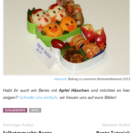
Maackiis
Beitrag zu unserem Bentowettbewerb 2013
Habt ihr auch ein Bento mit
Apfel Häschen
und möchtet es hier
zeigen?
Schreibt uns einfach
, wir freuen uns auf eure Bilder!
SCHLAGWORTE
APFEL
Vorheriger Artikel
Nächster Artikel
Selbstgemacht: Bento
Bento Tutorial: