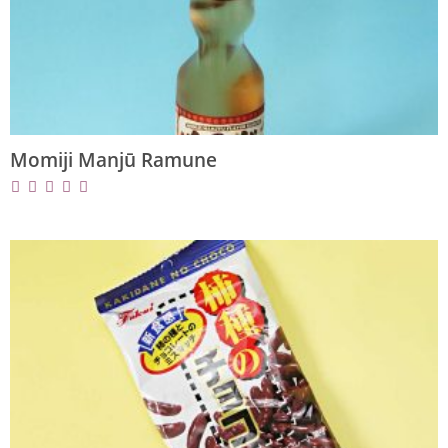
Momiji Manjū Ramune