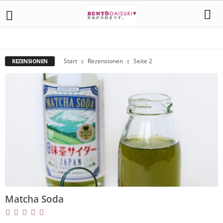
BÜCHER
INTERVIEWS
LEBENSMITTEL
UNBOXING
WEBSEITEN
Start
Rezensionen
Seite 2
REZENSIONEN
Matcha Soda