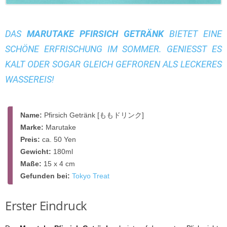
DAS
MARUTAKE PFIRSICH GETRÄNK
BIETET EINE
SCHÖNE ERFRISCHUNG IM SOMMER. GENIESST ES K
ALT ODER SOGAR GLEICH GEFROREN ALS LECKERES W
ASSEREIS!
Name:
Pfirsich Getränk [ももドリンク]
Marke:
Marutake
Preis:
ca. 50 Yen
Gewicht:
180ml
Maße:
15 x 4 cm
Gefunden bei:
Tokyo Treat
Erster Eindruck