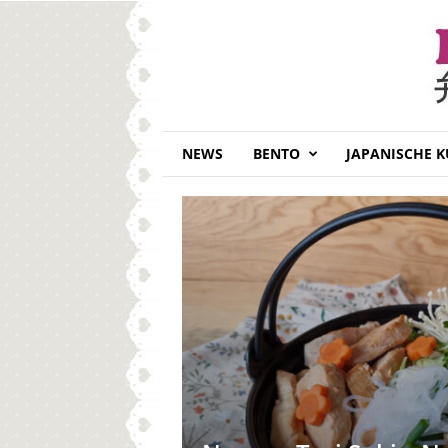
B
E
NEWS
BENTO
JAPANISCHE 
N
T
O
D
A
I
S
U
K
I