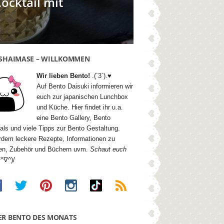
ocktail mit
SSHAIMASE – WILLKOMMEN
Wir lieben Bento!
.(´3`).♥
Auf Bento Daisuki informieren wir
euch zur japanischen Lunchbox
und Küche. Hier findet ihr u.a.
eine Bento Gallery, Bento
ials und viele Tipps zur Bento Gestaltung.
dem leckere Rezepte, Informationen zu
en, Zubehör und Büchern uvm.
Schaut euch
/^∇^)/
ER BENTO DES MONATS