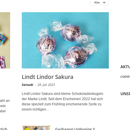
Alle
AKTU
Lindt Lindor Sakura
comi
Satsuki
-
28. Juli 2023
UNS
Lindt Lindor Sakura sind kleine Schokoladenkugeln
der Marke Lindt. Seit dem Erscheinen 2022 hat sich
ahl an
diese speziell zum Frühling erscheinende Sorte zu
 wie
einem richtigen...
abei
tich
Gashapon Unboxing 3