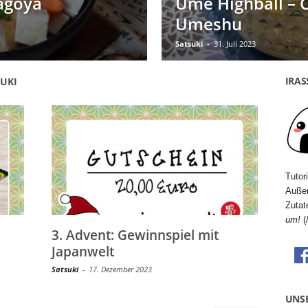
agoya
Ume Highball – C
Umeshu
Satsuki
-
31. Juli 2023
IRA
UKI
Tutor
Außer
Zutat
um!
(
3. Advent: Gewinnspiel mit
Japanwelt
Satsuki
-
17. Dezember 2023
UNS