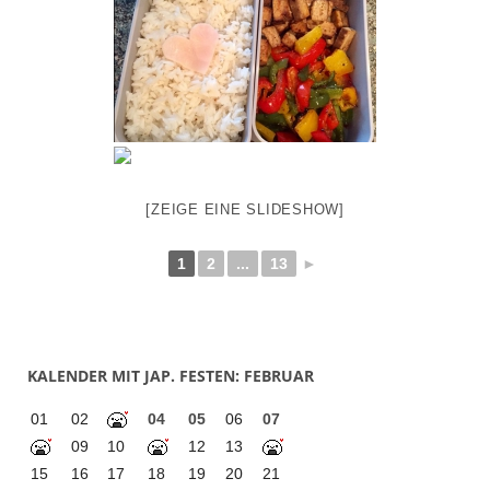
[ZEIGE EINE SLIDESHOW]
1
2
...
13
►
KALENDER MIT JAP. FESTEN: FEBRUAR
01
02
04
05
06
07
09
10
12
13
15
16
17
18
19
20
21