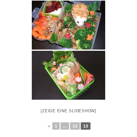
[ZEIGE EINE SLIDESHOW]
◄
1
...
12
13