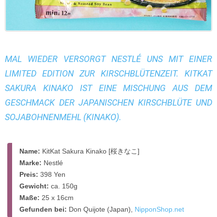
MAL WIEDER VERSORGT NESTLÉ UNS MIT EINER
LIMITED EDITION ZUR KIRSCHBLÜTENZEIT. KITKAT
SAKURA KINAKO IST EINE MISCHUNG AUS DEM
GESCHMACK DER JAPANISCHEN KIRSCHBLÜTE UND
SOJABOHNENMEHL (KINAKO).
Name:
KitKat Sakura Kinako [桜きなこ]
Marke:
Nestlé
Preis:
398 Yen
Gewicht:
ca. 150g
Maße:
25 x 16cm
Gefunden bei:
Don Quijote (Japan),
NipponShop.net