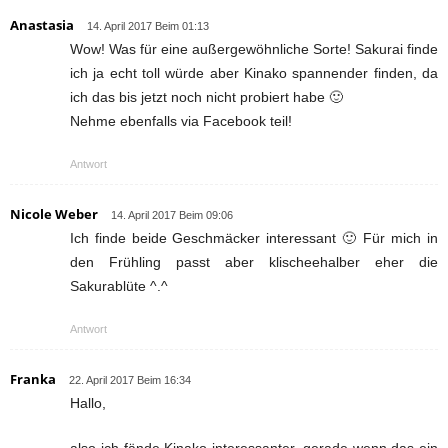
Anastasia
14. April 2017 Beim 01:13
Wow! Was für eine außergewöhnliche Sorte! Sakurai finde
ich ja echt toll würde aber Kinako spannender finden, da
ich das bis jetzt noch nicht probiert habe 🙂
Nehme ebenfalls via Facebook teil!
Antwort
Nicole Weber
14. April 2017 Beim 09:06
Ich finde beide Geschmäcker interessant 🙂 Für mich in
den Frühling passt aber klischeehalber eher die
Sakurablüte ^.^
Antwort
Franka
22. April 2017 Beim 16:34
Hallo,
also ich fände Kinako interessanter, gerade wenn das ein