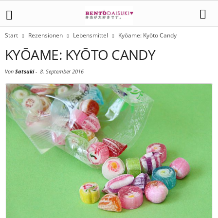
Start
Rezensionen
Lebensmittel
Kyōame: Kyōto Candy
KYŌAME: KYŌTO CANDY
Von
Satsuki
-
8. September 2016