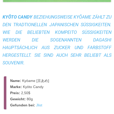
KYŌTO CANDY
BEZIEHUNGSWEISE
KYŌAME
ZÄHLT ZU
DEN TRADTIONELLEN JAPANISCHEN SÜSSIGKEITEN. W
IE DIE BELIEBTEN
KOMPEITO
SÜSSIGKEITEN W
ERDEN DIE SOGENANNTEN
DAGASHI
HAUPTSÄCHLICH AUS ZUCKER UND FARBSTOFF
HERGESTELLT. SIE SIND AUCH SEHR BELIEBT ALS
SOUVENIR.
Name:
Kyōame [京あめ]
Marke:
Kyōto Candy
Preis:
2,50$
Gewicht:
80g
Gefunden bei:
Jlist