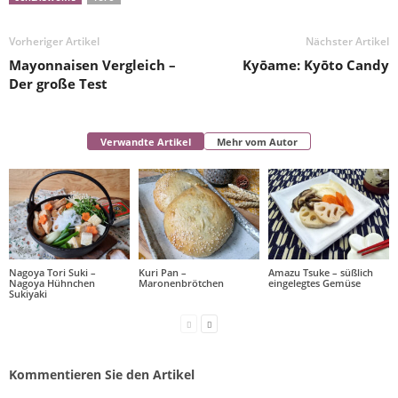
Vorheriger Artikel
Nächster Artikel
Mayonnaisen Vergleich –
Kyōame: Kyōto Candy
Der große Test
Verwandte Artikel
Mehr vom Autor
Nagoya Tori Suki –
Kuri Pan –
Amazu Tsuke – süßlich
Nagoya Hühnchen
Maronenbrötchen
eingelegtes Gemüse
Sukiyaki
Kommentieren Sie den Artikel